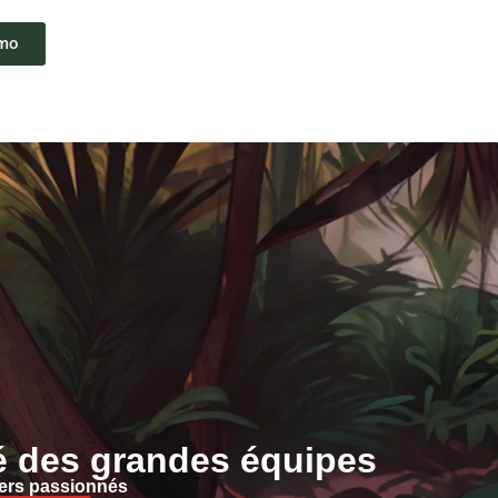
emo
é des grandes équipes
ers passionnés