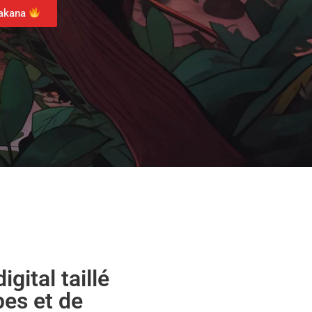
rakana
gital taillé
pes et de