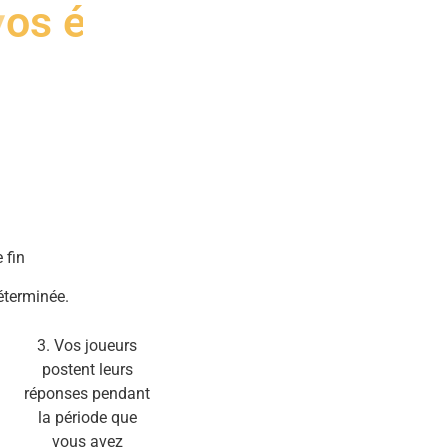
l
i
e
n
 fin
déterminée.
3. Vos joueurs
postent leurs
réponses pendant
la période que
vous avez