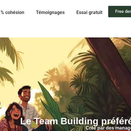
Free d
1% cohésion
Témoignages
Essai gratuit
Le Team Building préfér
Créé par des manag