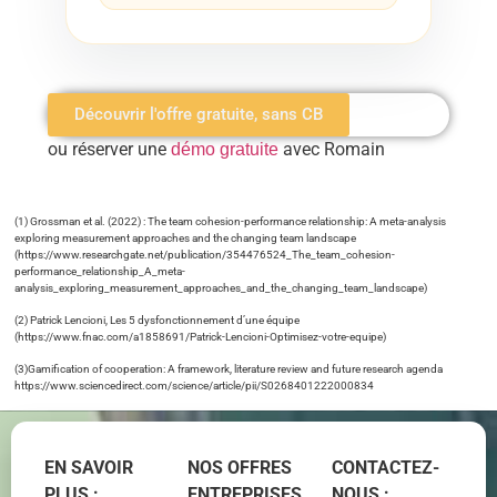
Découvrir l'offre gratuite, sans CB
ou réserver une
avec Romain
démo gratuite
(1) Grossman et al. (2022) : The team cohesion-performance relationship: A meta-analysis
exploring measurement approaches and the changing team landscape
(https://www.researchgate.net/publication/354476524_The_team_cohesion-
performance_relationship_A_meta-
analysis_exploring_measurement_approaches_and_the_changing_team_landscape)
(2) Patrick Lencioni, Les 5 dysfonctionnement d’une équipe
(https://www.fnac.com/a1858691/Patrick-Lencioni-Optimisez-votre-equipe)
(3)Gamification of cooperation: A framework, literature review and future research agenda
https://www.sciencedirect.com/science/article/pii/S0268401222000834
EN SAVOIR
NOS OFFRES
CONTACTEZ-
PLUS :
ENTREPRISES
NOUS :