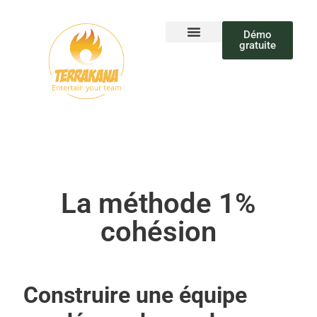
Démo
gratuite
A propos
La méthode 1% cohésion
Essai gratuit
La méthode 1%
cohésion
Construire une équipe