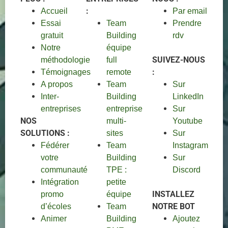
:
Accueil
Par email
Essai
Team
Prendre
gratuit
Building
rdv
Notre
équipe
SUIVEZ-NOUS
méthodologie
full
:
Témoignages
remote
A propos
Team
Sur
Inter-
Building
LinkedIn
entreprises
entreprise
Sur
NOS
multi-
Youtube
SOLUTIONS :
sites
Sur
Fédérer
Team
Instagram
votre
Building
Sur
communauté
TPE :
Discord
Intégration
petite
INSTALLEZ
promo
équipe
NOTRE BOT
d’écoles
Team
Animer
Building
Ajoutez